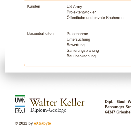
Kunden
US-Army
Projektentwickler
Öffentliche und private Bauherren
Besonderheiten
Probenahme
Untersuchung
Bewertung
Sanierungsplanung
Bauüberwachung
Dipl. - Geol. W
Bessunger Str
64347 Griesh
© 2012 by
eXtrabyte